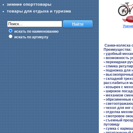
зимние спорттовары
товары для отдыха и туризма
Уцен
искать по наименованию
искать по артикулу
Санки-коляска 
Преимущества:
• удобный меха
• возможность 
• перекидная ру
• спинка регули
• подножка для 
• высокопрочны
• складной трех
расслабиться м
• козырек с мех
• широкое посад
• механизм смен
• обрезиненные 
• светоотражаю
• чехол для ног
• отделка мехом
• смотровое око
• съемный прозр
пуговицу
• сумка с карм
• пятиточечный 