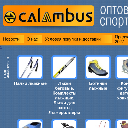
Предза
Новости
О нас
Условия покупки и доставки
2027
1
Палки лыжные
Лыжи
Ботинки
Ко
беговые,
лыжные
фигу
Комплекты
дет
лыжные,
хокк
Лыжи для
охоты,
Лыжероллеры