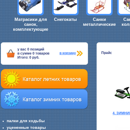
Матрасики для
Снегокаты
Санки
Са
санок,
металлические
кол
комплектующие
у вас
0
позиций
Прайс
в корзину
в сумме
0
товаров
Итого:
0
руб.
4. ЗИМН
палки для ходьбы
уцененные товары