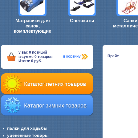
Матрасики для
Снегокаты
Санки
санок,
металличе
комплектующие
у вас
0
позиций
Прайс
в корзину
в сумме
0
товаров
Итого:
0
руб.
палки для ходьбы
уцененные товары