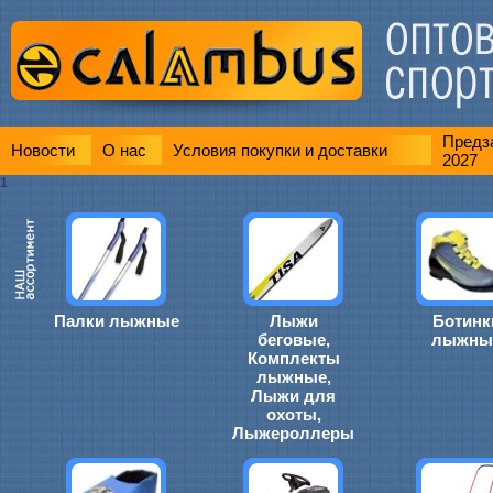
Предза
Новости
О нас
Условия покупки и доставки
2027
1
Палки лыжные
Лыжи
Ботинк
беговые,
лыжны
Комплекты
лыжные,
Лыжи для
охоты,
Лыжероллеры