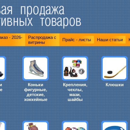
каз - 2026-
Распродажа с
Прайс - листы
Наши статьи
витрины
и
Коньки
Крепления,
Клюшки
е
фигурные,
чехлы,
детские,
мази,
хоккейные
шайбы