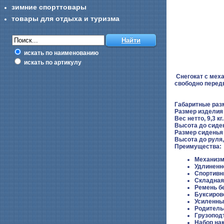
зимние спорттовары
товары для отдыха и туризма
искать по наименованию
искать по артикулу
Снегокат с меха
свободно передв
Габаритные раз
Размер изделия
Вес нетто, 9,3 кг.
Высота до сиден
Размер сиденья 
Высота до руля,
Преимущества:
Механизм
Удлиненн
Спортивн
Складная
Ремень б
Буксиров
Усиленны
Родитель
Грузоподъ
Набор нак