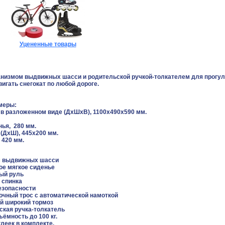
Уцененные товары
низмом выдвижных шасси и родительской ручкой-толкателем для прогулок 
игать снегокат по любой дороге.
меры:
 в разложенном виде (ДхШхВ), 1100х490х590 мм.
ья, 280 мм.
(ДхШ), 445х200 мм.
 420 мм.
 выдвижных шасси
ое мягкое сиденье
ый руль
 спинка
езопасности
очный трос с автоматической намоткой
й широкий тормоз
ская ручка-толкатель
ёмность до 100 кг.
леек в комплекте.