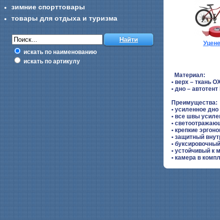
зимние спорттовары
товары для отдыха и туризма
Уцен
искать по наименованию
искать по артикулу
Материал:
• верх – ткань 
• дно – автотент
Преимущества:
• усиленное дно
• все швы усиле
• светоотражаю
• крепкие эргон
• защитный внут
• буксировочны
• устойчивый к 
• камера в компл