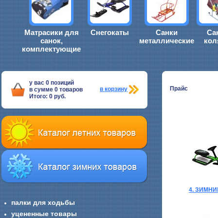
Матрасики для
Снегокаты
Санки
Са
санок,
металлические
кол
комплектующие
у вас
0
позиций
Прайс
в корзину
в сумме
0
товаров
Итого:
0
руб.
4. ЗИМН
палки для ходьбы
уцененные товары