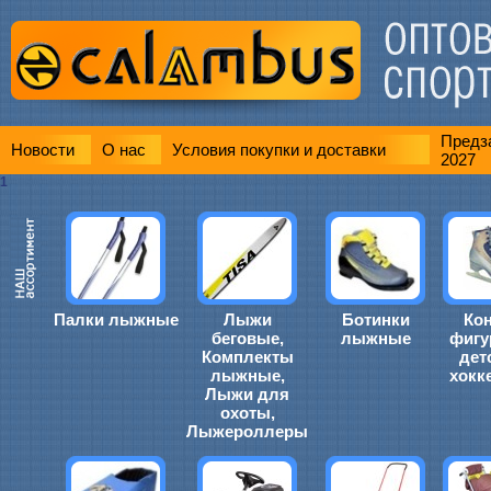
Предза
Новости
О нас
Условия покупки и доставки
2027
1
Палки лыжные
Лыжи
Ботинки
Ко
беговые,
лыжные
фигу
Комплекты
дет
лыжные,
хокк
Лыжи для
охоты,
Лыжероллеры