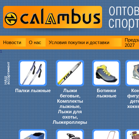
Предза
Новости
О нас
Условия покупки и доставки
2027
1
Палки лыжные
Лыжи
Ботинки
Ко
беговые,
лыжные
фигу
Комплекты
дет
лыжные,
хокк
Лыжи для
охоты,
Лыжероллеры