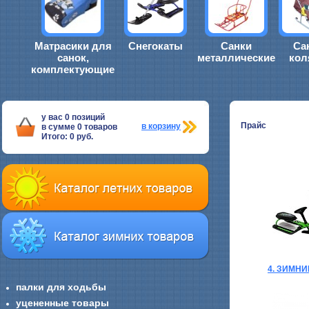
Матрасики для
Снегокаты
Санки
Са
санок,
металлические
кол
комплектующие
у вас
0
позиций
Прайс
в корзину
в сумме
0
товаров
Итого:
0
руб.
4. ЗИМН
палки для ходьбы
уцененные товары