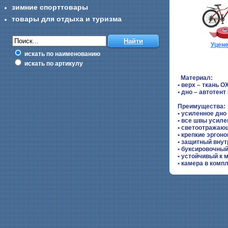
зимние спорттовары
товары для отдыха и туризма
Уцен
искать по наименованию
искать по артикулу
Материал:
• верх – ткань 
• дно – автотент
Преимущества:
• усиленное дно
• все швы усиле
• светоотражаю
• крепкие эргон
• защитный внут
• буксировочны
• устойчивый к 
• камера в компл