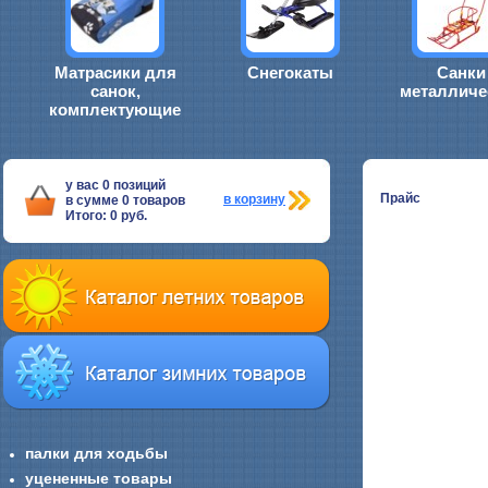
Матрасики для
Снегокаты
Санки
санок,
металличе
комплектующие
у вас
0
позиций
Прайс
в корзину
в сумме
0
товаров
Итого:
0
руб.
палки для ходьбы
уцененные товары