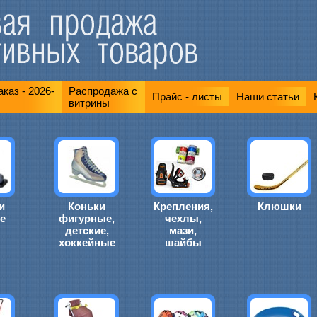
каз - 2026-
Распродажа с
Прайс - листы
Наши статьи
витрины
и
Коньки
Крепления,
Клюшки
е
фигурные,
чехлы,
детские,
мази,
хоккейные
шайбы