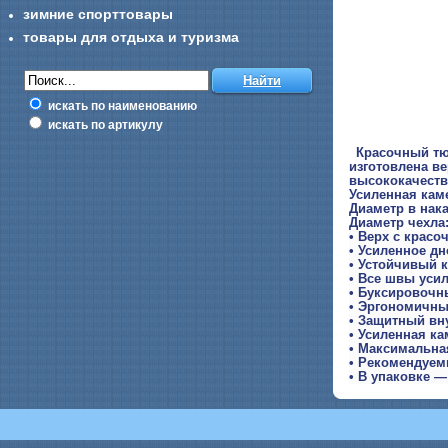
зимние спорттовары
товары для отдыха и туризма
искать по наименованию
искать по артикулу
Красочный тю
изготовлена ве
высококачеств
Усиленная кам
Диаметр в нак
Диаметр чехла
• Верх с крас
• Усиленное дн
• Устойчивый к
• Все швы уси
• Буксировочн
• Эргономичны
• Защитный вн
• Усиленная ка
• Максимальная
• Рекомендуемы
• В упаковке —