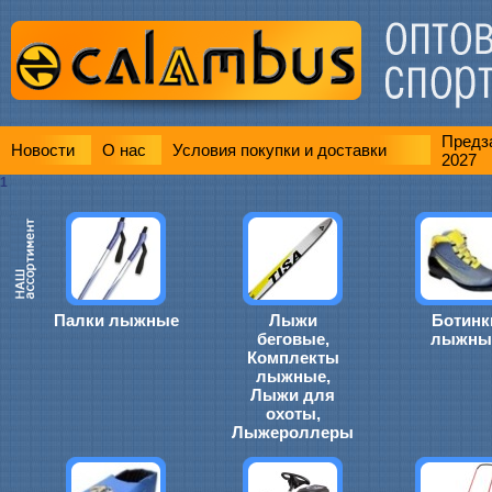
Предза
Новости
О нас
Условия покупки и доставки
2027
1
Палки лыжные
Лыжи
Ботинк
беговые,
лыжны
Комплекты
лыжные,
Лыжи для
охоты,
Лыжероллеры