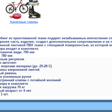
Уцененные товары
бинг из принтованной ткани подарит незабываемые впечатления от
рхняя часть изделия, создаст дополнительное сопротивление и не 
енной тентовой ПВХ ткани с глянцевой поверхностью, из которой и
ера входит в комплекте.
ачанном виде: 700 мм
: 780 мм
очным рисунком
о автотент
 морозам материал (до -25-28 С)
лены капроновой лентой
ый ремень
е усиленные ручки
утренний клапан с потайной молнией
мера в комплекте
 нагрузка 70 кг
й возраст от 4 лет
 1 шт.