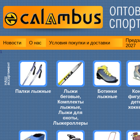
Предза
Новости
О нас
Условия покупки и доставки
2027
1
Палки лыжные
Лыжи
Ботинки
Ко
беговые,
лыжные
фигу
Комплекты
дет
лыжные,
хокк
Лыжи для
охоты,
Лыжероллеры