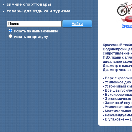
зимние спорттовары
товары для отдыха и туризма
Уцен
искать по наименованию
искать по артикулу
Красочный тюбин
Водонепроницаем
сопротивление и
ПВХ ткани с гля
идеальное сколь
Диаметр в накач
Диаметр чехла:
• Верх с красоч
• Усиленное дно
• Устойчивый к 
• Все швы усил
• Буксировочны
• Эргономичные
• Защитный внут
• Усиленная кам
• Максимальная 
• Рекомендуемый
• В упаковке — 1