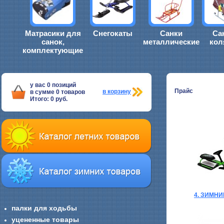
Матрасики для
Снегокаты
Санки
Са
санок,
металлические
кол
комплектующие
у вас
0
позиций
Прайс
в корзину
в сумме
0
товаров
Итого:
0
руб.
4. ЗИМН
палки для ходьбы
уцененные товары