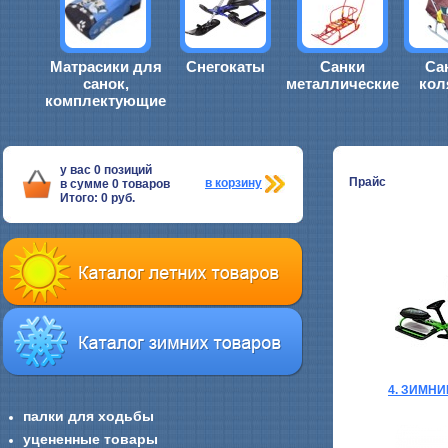
Матрасики для
Снегокаты
Санки
Са
санок,
металлические
кол
комплектующие
у вас
0
позиций
Прайс
в корзину
в сумме
0
товаров
Итого:
0
руб.
4. ЗИМН
палки для ходьбы
уцененные товары