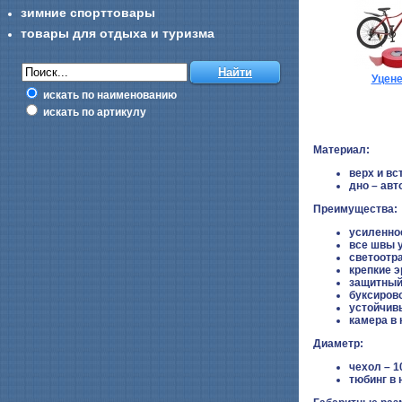
зимние спорттовары
товары для отдыха и туризма
Уцен
искать по наименованию
искать по артикулу
Материал:
верх и вс
дно – авт
Преимущества:
усиленно
все швы 
светоотр
крепкие 
защитный
буксиров
устойчивы
камера в
Диаметр:
чехол – 
тюбинг в