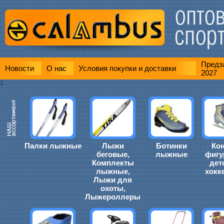
Предза
Новости
О нас
Условия покупки и доставки
2027
1
Палки лыжные
Лыжи
Ботинки
Ко
беговые,
лыжные
фигу
Комплекты
дет
лыжные,
хокк
Лыжи для
охоты,
Лыжероллеры