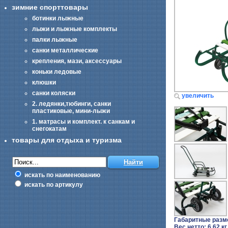
зимние спорттовары
ботинки лыжные
лыжи и лыжные комплекты
палки лыжные
санки металлические
крепления, мази, аксессуары
коньки ледовые
клюшки
санки коляски
увеличить
2. ледянки,тюбинги, санки
пластиковые, мини-лыжи
1. матрасы и комплект. к санкам и
снегокатам
товары для отдыха и туризма
искать по наименованию
искать по артикулу
Габаритные разм
Вес нетто: 6,62 кг