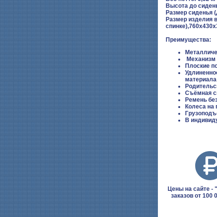
Высота до сиден
Размер сиденья 
Размер изделия в 
спинке),760х430х
Преимущества:
Металличе
Механизм
Плоские п
Удлиненное
материал
Родительс
Съёмная с
Ремень бе
Колеса на
Грузоподъ
В индивид
Цены на сайте - "
заказов от 100 