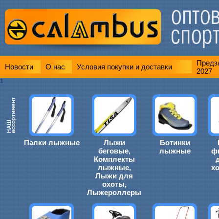
Предза
Новости
О нас
Условия покупки и доставки
2027
1
Палки лыжные
Лыжи
Ботинки
беговые,
лыжные
ф
Комплекты
лыжные,
х
Лыжи для
охоты,
Лыжероллеры