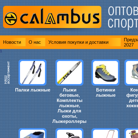
Предза
Новости
О нас
Условия покупки и доставки
2027
1
Палки лыжные
Лыжи
Ботинки
Ко
беговые,
лыжные
фигу
Комплекты
дет
лыжные,
хокк
Лыжи для
охоты,
Лыжероллеры