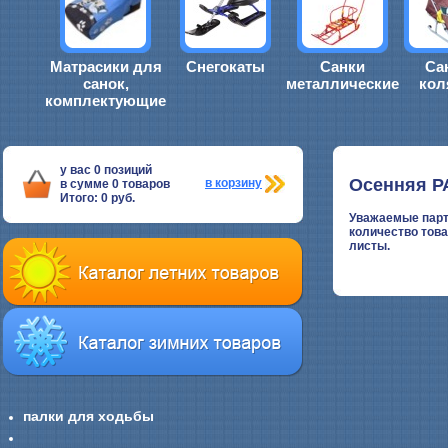
Матрасики для
Снегокаты
Санки
Са
санок,
металлические
кол
комплектующие
у вас
0
позиций
Осенняя Р
в корзину
в сумме
0
товаров
Итого:
0
руб.
Уважаемые партн
количество това
листы.
палки для ходьбы