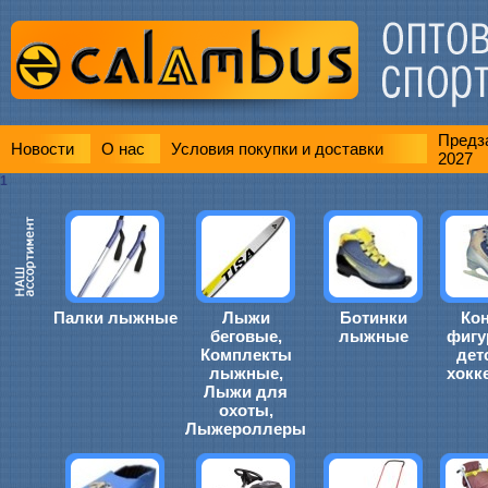
Предза
Новости
О нас
Условия покупки и доставки
2027
1
Палки лыжные
Лыжи
Ботинки
Ко
беговые,
лыжные
фигу
Комплекты
дет
лыжные,
хокк
Лыжи для
охоты,
Лыжероллеры