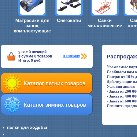
Матрасики для
Снегокаты
Санки
Са
санок,
металлические
кол
комплектующие
у вас
0
позиций
Распродаж
в корзину
в сумме
0
товаров
Итого:
0
руб.
Уважаемые парт
Сообщаем вам о 
Скидки от 10% д
Действующие на 
Условия акции:
- Заказ от 200 0
- Заказ от 400 0
- Заказ от 600 0
Спешите, предло
палки для ходьбы