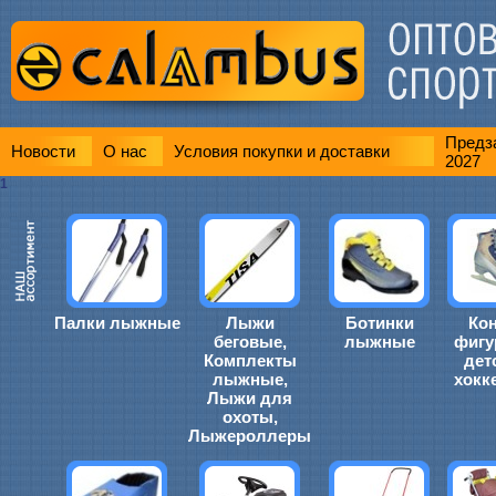
Предза
Новости
О нас
Условия покупки и доставки
2027
1
Палки лыжные
Лыжи
Ботинки
Ко
беговые,
лыжные
фигу
Комплекты
дет
лыжные,
хокк
Лыжи для
охоты,
Лыжероллеры