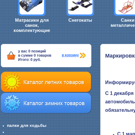
Матрасики для
Снегокаты
Санки
санок,
металличе
комплектующие
у вас
0
позиций
Маркировк
в корзину
в сумме
0
товаров
Итого:
0
руб.
Информируе
С 1 декабря
автомобильн
обязательн
палки для ходьбы
С 1 мар