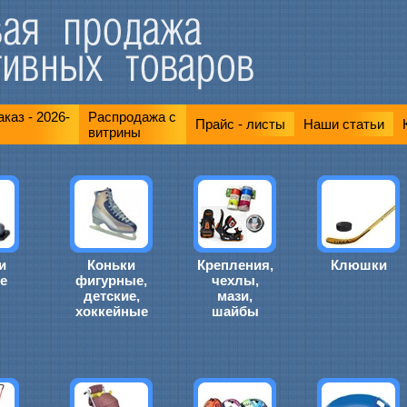
каз - 2026-
Распродажа с
Прайс - листы
Наши статьи
витрины
и
Коньки
Крепления,
Клюшки
е
фигурные,
чехлы,
детские,
мази,
хоккейные
шайбы