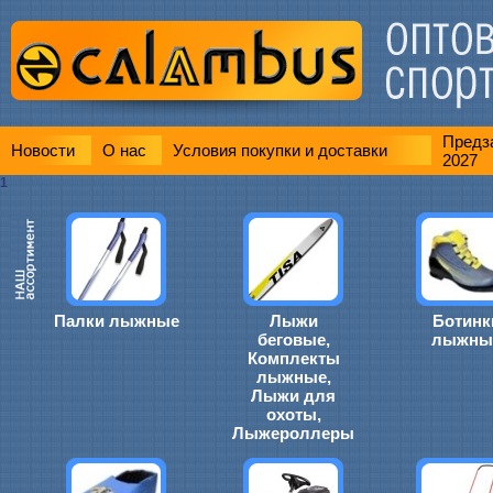
Предза
Новости
О нас
Условия покупки и доставки
2027
1
Палки лыжные
Лыжи
Ботинк
беговые,
лыжны
Комплекты
лыжные,
Лыжи для
охоты,
Лыжероллеры