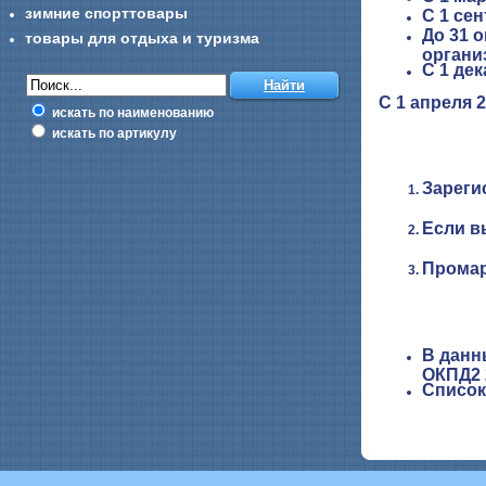
зимние спорттовары
С 1 сен
До 31 
товары для отдыха и туризма
органи
С 1 дек
С 1 апреля 
искать по наименованию
искать по артикулу
Зареги
Если в
Промар
В данн
ОКПД2 
Список