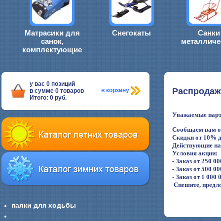
Матрасики для
Снегокаты
Санки
санок,
металличе
комплектующие
у вас
0
позиций
Распродаж
в корзину
в сумме
0
товаров
Итого:
0
руб.
Уважаемые парт
Сообщаем вам о 
Скидки от 10% д
Действующие на 
Условия акции:
- Заказ от 250 0
- Заказ от 500 0
- Заказ от 1 000
Спешите, предл
палки для ходьбы