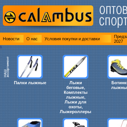
Предза
Новости
О нас
Условия покупки и доставки
2027
1
Палки лыжные
Лыжи
Ботинк
беговые,
лыжны
Комплекты
лыжные,
Лыжи для
охоты,
Лыжероллеры