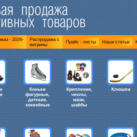
каз - 2026-
Распродажа с
Прайс - листы
Наши статьи
витрины
и
Коньки
Крепления,
Клюшки
е
фигурные,
чехлы,
детские,
мази,
хоккейные
шайбы