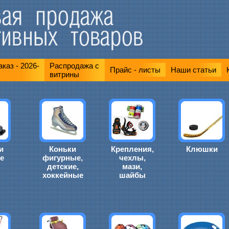
каз - 2026-
Распродажа с
Прайс - листы
Наши статьи
витрины
и
Коньки
Крепления,
Клюшки
е
фигурные,
чехлы,
детские,
мази,
хоккейные
шайбы