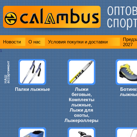
Предза
Новости
О нас
Условия покупки и доставки
2027
1
Палки лыжные
Лыжи
Ботинк
беговые,
лыжны
Комплекты
лыжные,
Лыжи для
охоты,
Лыжероллеры