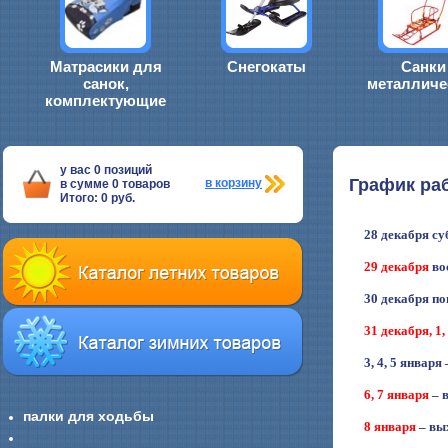
Матрасики для
Снегокаты
Санки
санок,
металличе
комплектующие
у вас
0
позиций
График ра
в корзину
в сумме
0
товаров
Итого:
0
руб.
28 декабря субб
29 декабря
во
30 декабря поне
31 декабря, 1, 
3, 4, 5 января 
6, 7 января
– 
палки для ходьбы
8 января
– вы